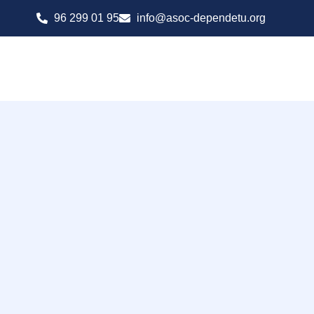
96 299 01 95
info@asoc-dependetu.org